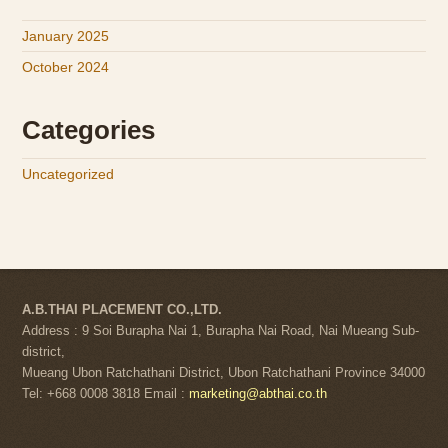
January 2025
October 2024
Categories
Uncategorized
A.B.THAI PLACEMENT CO.,LTD.
Address : 9 Soi Burapha Nai 1, Burapha Nai Road, Nai Mueang Sub-
district,
Mueang Ubon Ratchathani District, Ubon Ratchathani Province 34000
Tel: +668 0008 3818 Email :
marketing@abthai.co.th